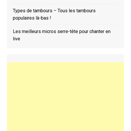
Types de tambours – Tous les tambours
populaires là-bas !
Les meilleurs micros serre-tête pour chanter en
live