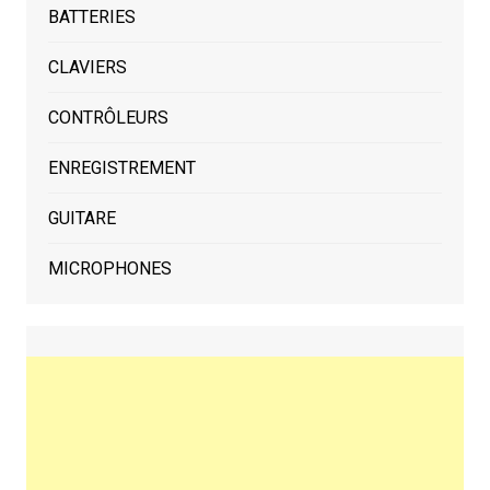
BATTERIES
CLAVIERS
CONTRÔLEURS
ENREGISTREMENT
GUITARE
MICROPHONES