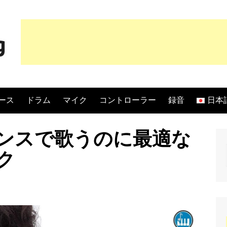
ース
ドラム
マイク
コントローラー
録音
日本
Engli
ンスで歌うのに最適な
Fran
ク
Espa
Itali
Deut
Port
日本