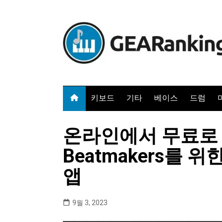
Skip
to
content
키보드
기타
베이스
드럼
온라인에서 무료로 B
Beatmakers를
앱
9월 3, 2023