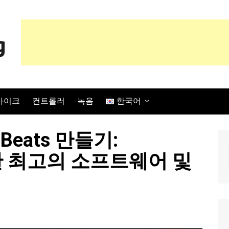
마이크
컨트롤러
녹음
한국어
English
eats 만들기:
Français
 위한 최고의 소프트웨어 및
Español
Italiano
Deutsch
Português
日本語