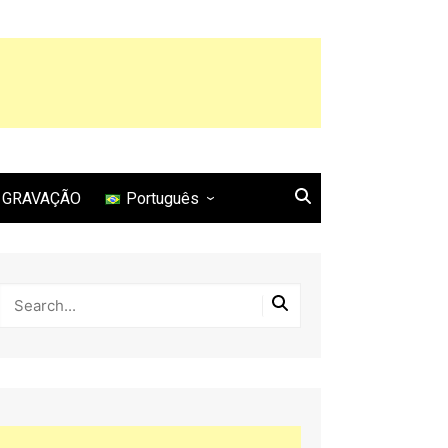
GRAVAÇÃO
Português
English
Français
Español
Italiano
Deutsch
Português
日本語