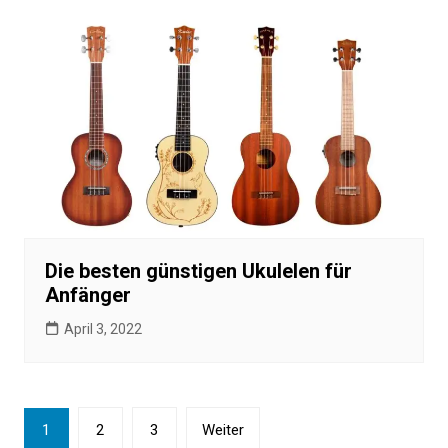
Die besten günstigen Ukulelen für
Anfänger
April 3, 2022
Seitennummerierung
1
2
3
Weiter