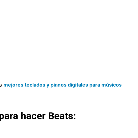
os
mejores teclados y pianos digitales para músicos
para hacer Beats: