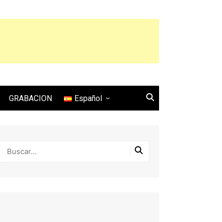
GRABACION
Español
English
Français
Español
Italiano
Deutsch
Português
日本語