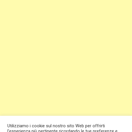
Utilizziamo i cookie sul nostro sito Web per offrirti
l'esperienza più pertinente ricordando le tue preferenze e