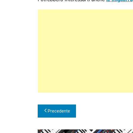
Navigazione
Precedente
articoli