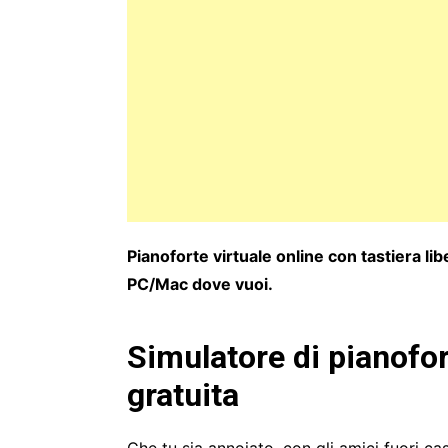
Pianoforte virtuale online con tastiera li
PC/Mac dove vuoi.
Simulatore di pianofor
gratuita
Che tu sia annoiato, con gli amici fuori c