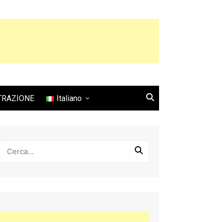
TRAZIONE
Italiano
English
Français
Español
Italiano
Deutsch
Português
日本語