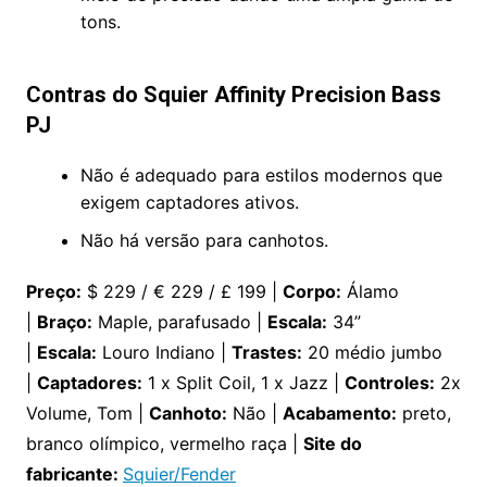
tons.
Contras do Squier Affinity Precision Bass
PJ
Não é adequado para estilos modernos que
exigem captadores ativos.
Não há versão para canhotos.
Preço:
$ 229 / € 229 / £ 199 |
Corpo:
Álamo
|
Braço:
Maple, parafusado |
Escala:
34”
|
Escala:
Louro Indiano |
Trastes:
20 médio jumbo
|
Captadores:
1 x Split Coil, 1 x Jazz |
Controles:
2x
Volume, Tom |
Canhoto:
Não |
Acabamento:
preto,
branco olímpico, vermelho raça |
Site do
fabricante:
Squier/Fender