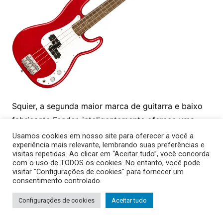
Squier, a segunda maior marca de guitarra e baixo
fabricante Fender, inteligentemente oferece uma
mini versão do modelo de baixo mais icônico da
Usamos cookies em nosso site para oferecer a você a
experiência mais relevante, lembrando suas preferências e
história, o Precision Bass. Ideal para crianças que
visitas repetidas. Ao clicar em “Aceitar tudo”, você concorda
querem aprender a tocar baixo ou para quem tem
com o uso de TODOS os cookies. No entanto, você pode
visitar "Configurações de cookies" para fornecer um
mãos pequenas ou procura um instrumento mais
consentimento controlado.
fácil de transportar.
Configurações de cookies
Aceitar tudo
O Squier Mini Precision Bass tem um corpo com