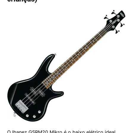
O Ibanez GSRM20 Mikro é o baixo elétrico ideal