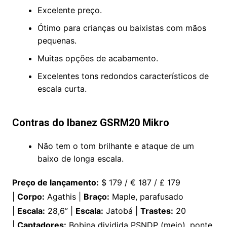
Excelente preço.
Ótimo para crianças ou baixistas com mãos
pequenas.
Muitas opções de acabamento.
Excelentes tons redondos característicos de
escala curta.
Contras do Ibanez GSRM20 Mikro
Não tem o tom brilhante e ataque de um
baixo de longa escala.
Preço de lançamento:
$ 179 / € 187 / £ 179
|
Corpo:
Agathis |
Braço:
Maple, parafusado
|
Escala:
28,6” |
Escala:
Jatobá |
Trastes:
20
|
Captadores:
Bobina dividida PSNDP (meio), ponte