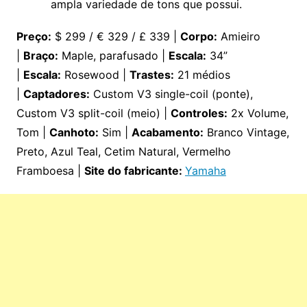
ampla variedade de tons que possui.
Preço:
$ 299 / € 329 / £ 339 |
Corpo:
Amieiro
|
Braço:
Maple, parafusado |
Escala:
34”
|
Escala:
Rosewood |
Trastes:
21 médios
|
Captadores:
Custom V3 single-coil (ponte),
Custom V3 split-coil (meio) |
Controles:
2x Volume,
Tom |
Canhoto:
Sim |
Acabamento:
Branco Vintage,
Preto, Azul Teal, Cetim Natural, Vermelho
Framboesa |
Site do fabricante:
Yamaha