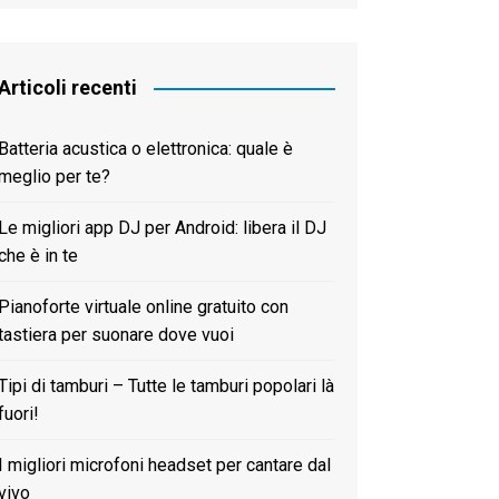
한국어
Articoli recenti
Batteria acustica o elettronica: quale è
meglio per te?
Le migliori app DJ per Android: libera il DJ
che è in te
Pianoforte virtuale online gratuito con
tastiera per suonare dove vuoi
Tipi di tamburi – Tutte le tamburi popolari là
fuori!
I migliori microfoni headset per cantare dal
vivo