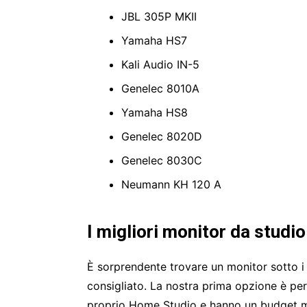
JBL 305P MKII
Yamaha HS7
Kali Audio IN-5
Genelec 8010A
Yamaha HS8
Genelec 8020D
Genelec 8030C
Neumann KH 120 A
I migliori monitor da studi
È sorprendente trovare un monitor sotto i 1
consigliato. La nostra prima opzione è per
proprio Home Studio e hanno un budget mo