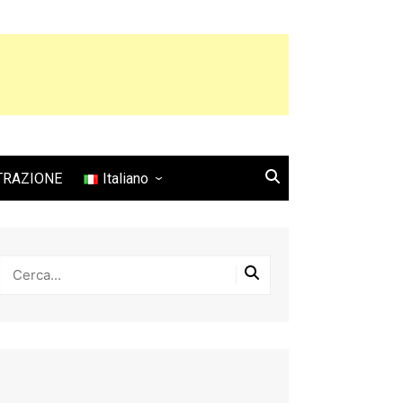
TRAZIONE
Italiano
English
Français
Español
Italiano
Deutsch
Português
日本語