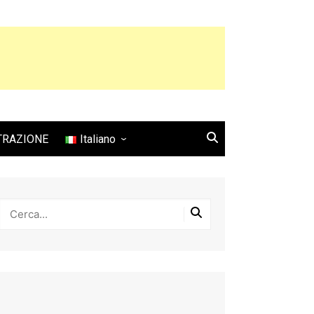
TRAZIONE
Italiano
English
Français
Español
Italiano
Deutsch
Português
日本語