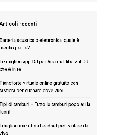
한국어
Articoli recenti
Batteria acustica o elettronica: quale è
meglio per te?
Le migliori app DJ per Android: libera il DJ
che è in te
Pianoforte virtuale online gratuito con
tastiera per suonare dove vuoi
Tipi di tamburi – Tutte le tamburi popolari là
fuori!
I migliori microfoni headset per cantare dal
vivo